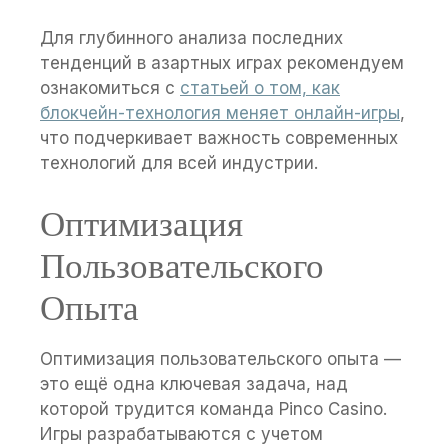
Для глубинного анализа последних
тенденций в азартных играх рекомендуем
ознакомиться с
статьей о том, как
блокчейн-технология меняет онлайн-игры
,
что подчеркивает важность современных
технологий для всей индустрии.
Оптимизация
Пользовательского
Опыта
Оптимизация пользовательского опыта —
это ещё одна ключевая задача, над
которой трудится команда Pinco Casino.
Игры разрабатываются с учетом