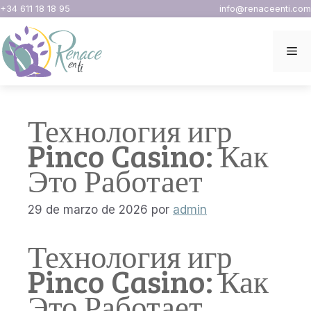
Saltar
+34 611 18 18 95
info@renaceenti.com
al
contenido
Me
Технология игр
Pinco Casino: Как
Это Работает
29 de marzo de 2026
por
admin
Технология игр
Pinco Casino: Как
Это Работает