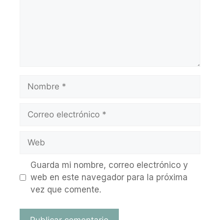
Nombre
Correo
electrónico
Web
Guarda mi nombre, correo electrónico y
web en este navegador para la próxima
vez que comente.