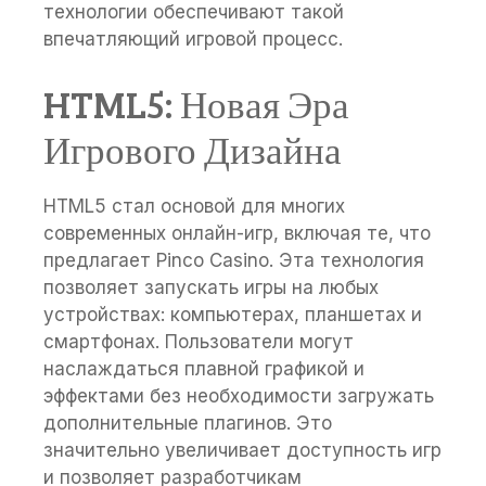
технологии обеспечивают такой
впечатляющий игровой процесс.
HTML5: Новая Эра
Игрового Дизайна
HTML5 стал основой для многих
современных онлайн-игр, включая те, что
предлагает Pinco Casino. Эта технология
позволяет запускать игры на любых
устройствах: компьютерах, планшетах и
смартфонах. Пользователи могут
наслаждаться плавной графикой и
эффектами без необходимости загружать
дополнительные плагинов. Это
значительно увеличивает доступность игр
и позволяет разработчикам