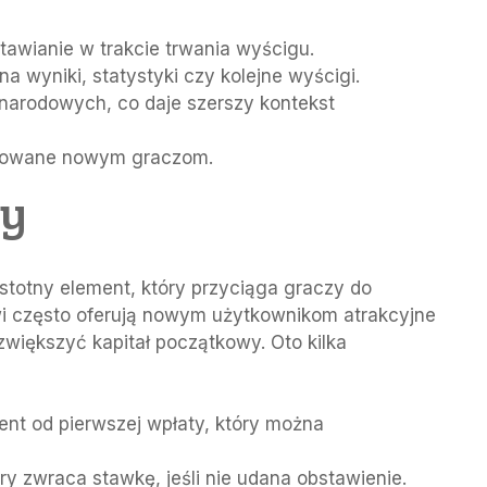
tawianie w trakcie trwania wyścigu.
na wyniki, statystyki czy kolejne wyścigi.
narodowych, co daje szerszy kontekst
ferowane nowym graczom.
sy
stotny element, który przyciąga graczy do
wi często oferują nowym użytkownikom atrakcyjne
większyć kapitał początkowy. Oto kilka
ent od pierwszej wpłaty, który można
ry zwraca stawkę, jeśli nie udana obstawienie.