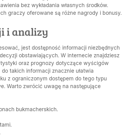
awienia bez wykładania własnych środków.
ych graczy oferowane są różne nagrody i bonusy.
 i analizy
esować, jest dostępność informacji niezbędnych
ecyzji obstawiających. W internecie znajdziesz
statystyki oraz prognozy dotyczące wyścigów
do takich informacji znacznie ułatwia
ązku z ograniczonym dostępem do tego typu
e. Warto zwrócić uwagę na następujące
ronach bukmacherskich.
tami.
.