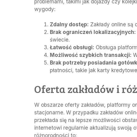
problemami, takimi jak dojazdy czy kolej
wygody:
Zdalny dostęp:
Zakłady online są 
Brak ograniczeń lokalizacyjnych:
świecie.
Łatwość obsługi:
Obsługa platform 
Możliwość szybkich transakcji:
Wp
Brak potrzeby posiadania gotówk
płatności, takie jak karty kredytow
Oferta zakładów i ró
W obszarze oferty zakładów, platformy o
stacjonarne. W przypadku zakładów onlin
przekłada się na lepsze możliwości obst
internetowi regularnie aktualizują swoją
różnorodności to: