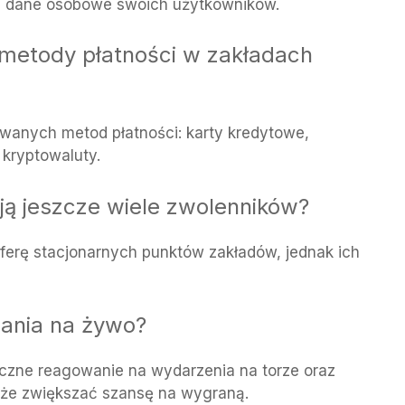
ć dane osobowe swoich użytkowników.
e metody płatności w zakładach
ywanych metod płatności: karty kredytowe,
z kryptowaluty.
ją jeszcze wiele zwolenników?
sferę stacjonarnych punktów zakładów, jednak ich
iania na żywo?
zne reagowanie na wydarzenia na torze oraz
oże zwiększać szansę na wygraną.