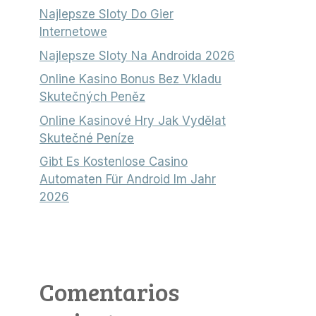
Najlepsze Sloty Do Gier
Internetowe
Najlepsze Sloty Na Androida 2026
Online Kasino Bonus Bez Vkladu
Skutečných Peněz
Online Kasinové Hry Jak Vydělat
Skutečné Peníze
Gibt Es Kostenlose Casino
Automaten Für Android Im Jahr
2026
Comentarios