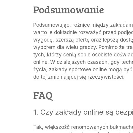
Podsumowanie
Podsumowując, różnice między zakładami 
warto je dokładnie rozważyć przed podjęc
wygodę, szerszą ofertę oraz lepszą dostę
wyborem dla wielu graczy. Pomimo że tra
tych, którzy cenią sobie osobiste doświa
online. W dzisiejszych czasach, gdy tech
życia, zakłady sportowe online mogą być
do tej zmieniającej się rzeczywistości.
FAQ
1. Czy zakłady online są bez
Tak, większość renomowanych bukmacheró