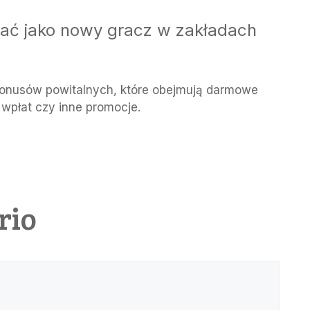
ać jako nowy gracz w zakładach
bonusów powitalnych, które obejmują darmowe
wpłat czy inne promocje.
rio