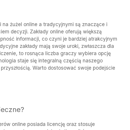
na żużel online a tradycyjnymi są znaczące i
iem decyzji. Zakłady online oferują większą
pność informacji, co czyni je bardziej atrakcyjnym
dycyjne zakłady mają swoje uroki, zwłaszcza dla
dczenie, to rosnąca liczba graczy wybiera opcję
nologia staje się integralną częścią naszego
 przyszłością. Warto dostosować swoje podejście
pieczne?
w online posiada licencję oraz stosuje